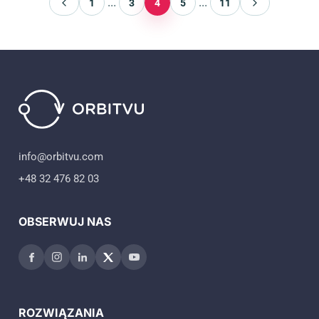
...
...
1
3
4
5
11
info@orbitvu.com
+48 32 476 82 03
OBSERWUJ NAS
ROZWIĄZANIA