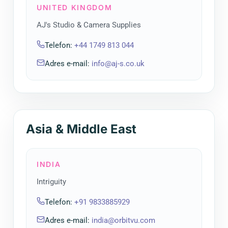
UNITED KINGDOM
AJ's Studio & Camera Supplies
Telefon
:
+44 1749 813 044
Adres e-mail
:
info@aj-s.co.uk
Asia & Middle East
INDIA
Intriguity
Telefon
:
+91 9833885929
Adres e-mail
:
india@orbitvu.com