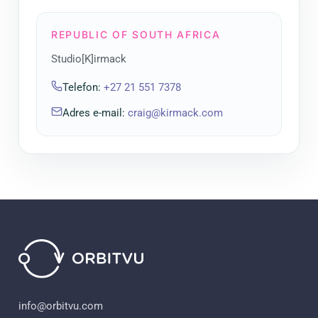
REPUBLIC OF SOUTH AFRICA
Studio[K]irmack
Telefon
:
+27 21 551 7378
Adres e-mail
:
craig@kirmack.com
info@orbitvu.com