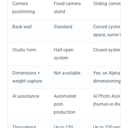
Camera
Fixed camera
Sliding camera ra
positioning
stand
Back wall
Standard
Curved cycloram
space, same foot
Studio form
Half-open
Closed system fo
system
Dimensions +
Not available
Yes, on Alphasho
weight capture
dimensioning + i
AI assistance
Automated
AI Photo Assistan
post-
(human-in-the-lo
production
Throughput
Up to 150
Up to 250 produc